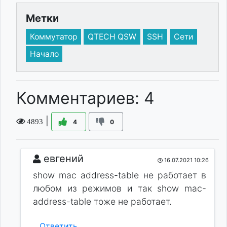
Метки
Коммутатор
QTECH QSW
SSH
Сети
Начало
Комментариев: 4
|
4893
4
0
евгений
16.07.2021 10:26
show mac address-table не работает в
любом из режимов и так show mac-
address-table тоже не работает.
Ответить