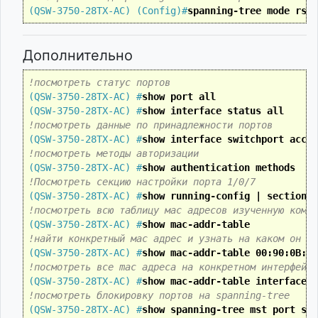
(QSW-3750-28TX-AC) (Config)#
spanning-tree mode rstp
Дополнительно
!посмотреть статус портов
(QSW-3750-28TX-AC) #
show port all
(QSW-3750-28TX-AC) #
show interface status all
!посмотреть данные по принадлежности портов
(QSW-3750-28TX-AC) #
show interface switchport acces
!посмотреть методы авторизации
(QSW-3750-28TX-AC) #
show authentication methods
!Посмотреть секцию настройки порта 1/0/7
(QSW-3750-28TX-AC) #
show running-config | section "
!посмотреть всю таблицу мас адресов изученную комму
(QSW-3750-28TX-AC) #
show mac-addr-table
!найти конкретный мас адрес и узнать на каком он по
(QSW-3750-28TX-AC) #
show mac-addr-table 00:90:0B:4E
!посмотреть все mac адреса на конкретном интерфейсе
(QSW-3750-28TX-AC) #
show mac-addr-table interface 1
!посмотреть блокировку портов на spanning-tree
(QSW-3750-28TX-AC) #
show spanning-tree mst port sum