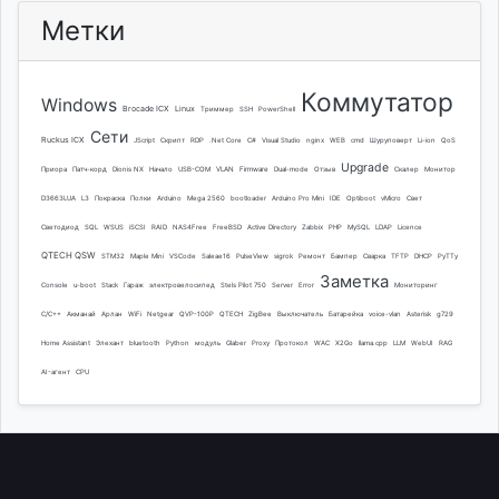
Метки
Коммутатор
Windows
Brocade ICX
Linux
Триммер
SSH
PowerShell
Сети
Ruckus ICX
JScript
Скрипт
RDP
.Net Core
C#
Visual Studio
nginx
WEB
cmd
Шуруповерт
Li-ion
QoS
Upgrade
Приора
Патч-корд
Dionis NX
Начало
USB-COM
VLAN
Firmware
Dual-mode
Отзыв
Скалер
Монитор
D3663LUA
L3
Покраска
Полки
Arduino
Mega 2560
bootloader
Arduino Pro Mini
IDE
Optiboot
vMicro
Свет
Светодиод
SQL
WSUS
iSCSI
RAID
NAS4Free
FreeBSD
Active Directory
Zabbix
PHP
MySQL
LDAP
Licence
QTECH QSW
STM32
Maple Mini
VSCode
Saleae16
PulseView
sigrok
Ремонт
Бампер
Сварка
TFTP
DHCP
PyTTy
Заметка
Console
u-boot
Stack
Гараж
электровелосипед
Stels Pilot 750
Server
Error
Мониторинг
C/C++
Акманай
Арлан
WiFi
Netgear
QVP-100P
QTECH
ZigBee
Выключатель
Батарейка
voice-vlan
Asterisk
g729
Home Assistant
Элехант
bluetooth
Python
модуль
Glaber
Proxy
Протокол
WAC
X2Go
llama.cpp
LLM
WebUI
RAG
AI-агент
CPU