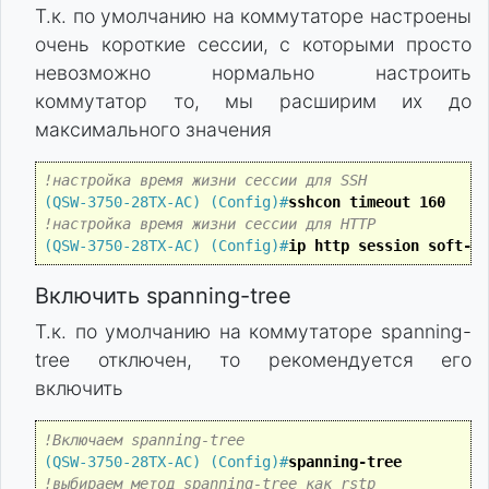
Т.к. по умолчанию на коммутаторе настроены
очень короткие сессии, с которыми просто
невозможно нормально настроить
коммутатор то, мы расширим их до
максимального значения
!настройка время жизни сессии для SSH
(QSW-3750-28TX-AC) (Config)#
sshcon timeout 160
!настройка время жизни сессии для HTTP
(QSW-3750-28TX-AC) (Config)#
ip http session soft-ti
Включить spanning-tree
Т.к. по умолчанию на коммутаторе spanning-
tree отключен, то рекомендуется его
включить
!Включаем spanning-tree
(QSW-3750-28TX-AC) (Config)#
spanning-tree
!выбираем метод spanning-tree как rstp