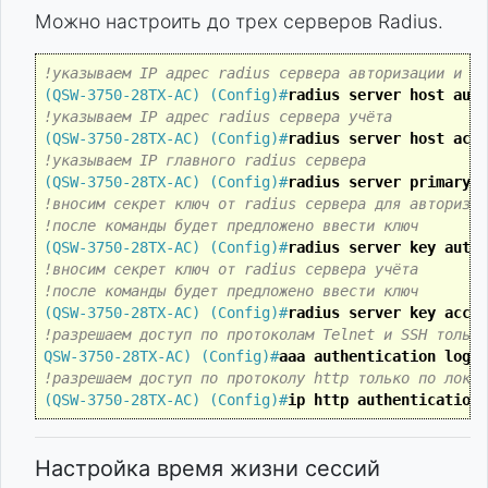
Можно настроить до трех серверов Radius.
!указываем IP адрес radius сервера авторизации и ау
(QSW-3750-28TX-AC) (Config)#
radius server host auth
!указываем IP адрес radius сервера учёта
(QSW-3750-28TX-AC) (Config)#
radius server host acct
!указываем IP главного radius сервера 
(QSW-3750-28TX-AC) (Config)#
radius server primary 1
!вносим секрет ключ от radius сервера для авторизац
!после команды будет предложено ввести ключ
(QSW-3750-28TX-AC) (Config)#
radius server key auth 
!вносим секрет ключ от radius сервера учёта
!после команды будет предложено ввести ключ
(QSW-3750-28TX-AC) (Config)#
radius server key acct 
!разрешаем доступ по протоколам Telnet и SSH только
QSW-3750-28TX-AC) (Config)#
aaa authentication login
!разрешаем доступ по протоколу http только по локал
(QSW-3750-28TX-AC) (Config)#
ip http authentication 
Настройка время жизни сессий