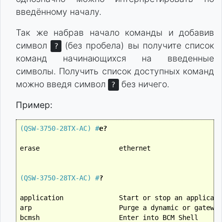
введённому началу.
Так же набрав начало команды и добавив
символ
(без пробела) вы получите список
?
команд начинающихся на введенные
символы. Получить список доступных команд
можно введя символ
без ничего.
?
Пример:
(QSW-3750-28TX-AC) #
e?
erase                    ethernet                 e
(QSW-3750-28TX-AC) #
?
application              Start or stop an applicati
arp                      Purge a dynamic or gateway
bcmsh                    Enter into BCM Shell
