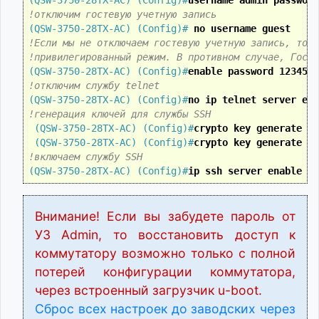
(QSW-3750-28TX-AC) (Config)#
username admin password
!отключим гостевую учетную запись
(QSW-3750-28TX-AC) (Config)#
 no username guest
!Если мы не отключаем гостевую учетную запись, то о
!привилегированный режим. В противном случае, Гость
(QSW-3750-28TX-AC) (Config)#
enable password 1234567
!отключим службу telnet
(QSW-3750-28TX-AC) (Config)#
no ip telnet server ena
!генерация ключей для службы SSH
 (QSW-3750-28TX-AC) (Config)#
crypto key generate rs
 (QSW-3750-28TX-AC) (Config)#
crypto key generate ds
!включаем службу SSH
(QSW-3750-28TX-AC) (Config)#
ip ssh server enable
Внимание! Если вы забудете пароль от
УЗ Admin, то восстановить доступ к
коммутатору возможно только с полной
потерей конфигурации коммутатора,
через встроенный загрузчик u-boot.
Сброс всех настроек до заводских через