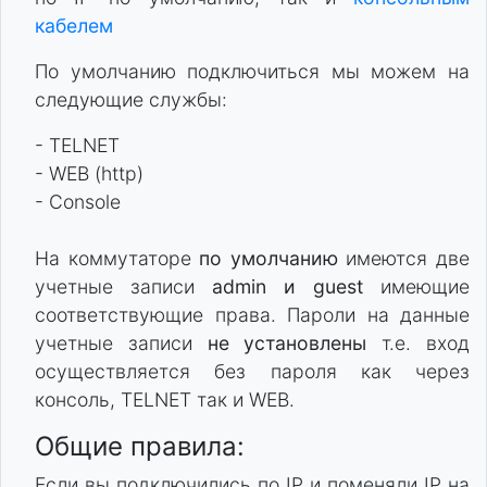
кабелем
По умолчанию подключиться мы можем на
следующие службы:
- TELNET
- WEB (http)
- Console
На коммутаторе
по умолчанию
имеются две
учетные записи
admin и guest
имеющие
соответствующие права. Пароли на данные
учетные записи
не установлены
т.е. вход
осуществляется без пароля как через
консоль, TELNET так и WEB.
Общие правила:
Если вы подключились по IP и поменяли IP на