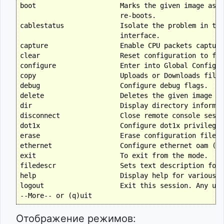
boot                     Marks the given image as a
                         re-boots.

cablestatus              Isolate the problem in the
                         interface.

capture                  Enable CPU packets capturi
clear                    Reset configuration to fac
configure                Enter into Global Config M
copy                     Uploads or Downloads file.

debug                    Configure debug flags.

delete                   Deletes the given image or
dir                      Display directory informat
disconnect               Close remote console sessi
dot1x                    Configure dot1x privileged
erase                    Erase configuration file.

ethernet                 Configure ethernet oam (Do
exit                     To exit from the mode.

filedescr                Sets text description for 
help                     Display help for various s
logout                   Exit this session. Any uns
Отображение режимов: