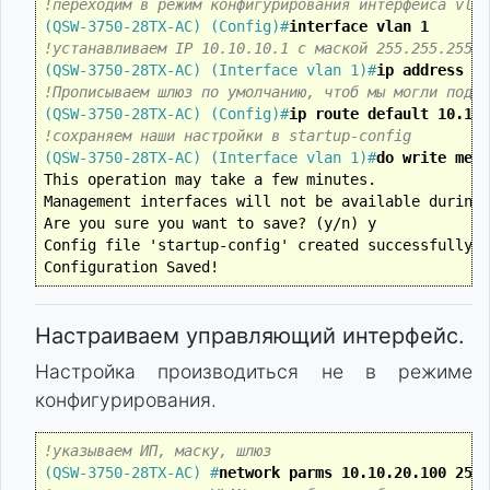
!переходим в режим конфигурирования интерфейса vlan
(QSW-3750-28TX-AC) (Config)#
interface vlan 1 
!устанавливаем IP 10.10.10.1 c маской 255.255.255.0
(QSW-3750-28TX-AC) (Interface vlan 1)#
ip address 10
!Прописываем шлюз по умолчанию, чтоб мы могли подкл
(QSW-3750-28TX-AC) (Config)#
ip route default 10.10.
!сохраняем наши настройки в startup-config
(QSW-3750-28TX-AC) (Interface vlan 1)#
do write memo
This operation may take a few minutes.

Management interfaces will not be available during 
Are you sure you want to save? (y/n) y

Config file 'startup-config' created successfully .

Настраиваем управляющий интерфейс.
Настройка производиться не в режиме
конфигурирования.
!указываем ИП, маску, шлюз
(QSW-3750-28TX-AC) #
network parms 10.10.20.100 255.