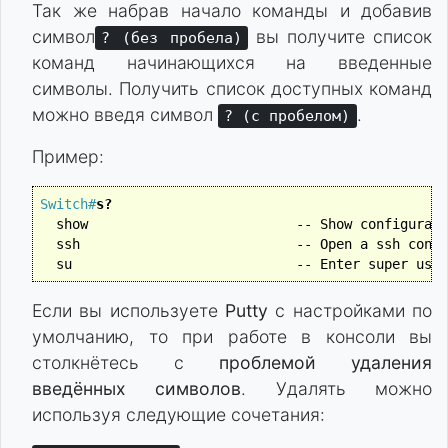
Так же набрав начало команды и добавив
символ
вы получите список
? (без пробела)
команд начинающихся на введенные
символы. Получить список доступных команд
можно введя символ
.
? (с пробелом)
Пример:
Switch#
s?
  show                          -- Show configurati
  ssh                           -- Open a ssh conne
  su                            -- Enter super user
Если вы используете
Putty
с настройками по
умолчанию, то при работе в консоли вы
столкнётесь с
проблемой удаления
введённых символов
. Удалять можно
используя следующие сочетания: