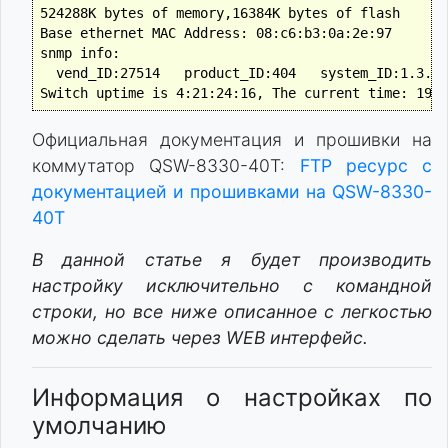
524288K bytes of memory,16384K bytes of flash

Base ethernet MAC Address: 08:c6:b3:0a:2e:97

snmp info:

  vend_ID:27514   product_ID:404   system_ID:1.3.6.
Официальная документация и прошивки на
коммутатор QSW-8330-40T:
FTP ресурс с
документацией и прошивками на QSW-8330-
40T
В данной статье я будет производить
настройку исключительно с командной
строки, но все ниже описанное с легкостью
можно сделать через WEB интерфейс.
Информация о настройках по
умолчанию