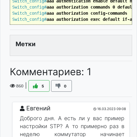
Switch_config#
aaa authentication enable default non
Switch_config#
aaa authorization commands 0 default 
Switch_config#
aaa authorization config-commands
Switch_config#
aaa authorization exec default if-aut
Метки
Комментариев: 1
|
860
5
0
Евгений
16.03.2023 09:08
Доброго дня. А есть ли у вас пример
настройки STP? А то примерно раз в
неделю коммутатор начинает