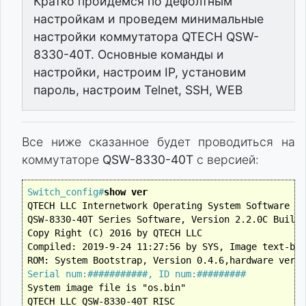
Кратко пройдемся по дефолтным
настройкам и проведем минимальные
настройки коммутатора QTECH QSW-
8330-40T. Основные команды и
настройки, настроим IP, установим
пароль, настроим Telnet, SSH, WEB
Все ниже сказанное будет проводиться на
коммутаторе
QSW-8330-40T
с версией:
Switch_config#
show ver
QTECH LLC Internetwork Operating System Software

QSW-8330-40T Series Software, Version 2.2.0C Build 
Copy Right (C) 2016 by QTECH LLC

Compiled: 2019-9-24 11:27:56 by SYS, Image text-bas
Serial num:###########, ID num:#########
System image file is "os.bin"

QTECH LLC QSW-8330-40T RISC
