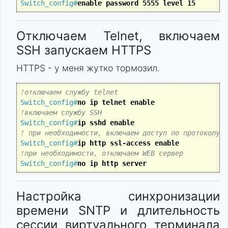
Switch_config#
enable password 5555 level 15
Отключаем Telnet, включаем
SSH запускаем HTTPS
HTTPS - у меня жутко тормозил.
!отключаем службу telnet
Switch_config#
no ip telnet enable
!включаем службу SSH
Switch_config#
ip sshd enable
! при необходимости, включаем доступ по протоколу H
Switch_config#
ip http ssl-access enable
!при необходимости, отключаем WEB сервер
Switch_config#
no ip http server
Настройка синхронизации
времени SNTP и длительность
сессии виртуального терминала