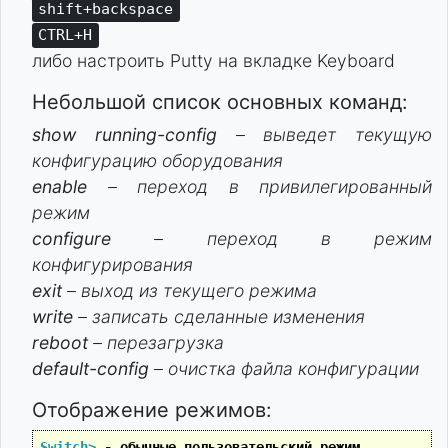
shift+backspace
CTRL+H
либо настроить Putty на вкладке Keyboard
Небольшой список основных команд:
show running-config
– выведет текущую
конфигурацию оборудования
enable
– переход в привилегированный
режим
configure
– переход в режим
конфигурирования
exit
– выход из текущего режима
write
– записать сделанные изменения
reboot
– перезагрузка
default-config
– очистка файла конфигурации
Отображение режимов:
Switch>
 - обычные пользовательский режим