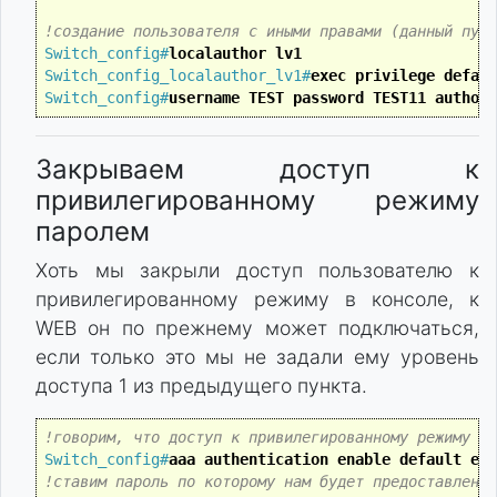
!создание пользователя с иными правами (данный пунк
Switch_config#
localauthor lv1 
Switch_config_localauthor_lv1#
exec privilege defaul
Switch_config#
username TEST password TEST11 author-
Закрываем доступ к
привилегированному режиму
паролем
Хоть мы закрыли доступ пользователю к
привилегированному режиму в консоле, к
WEB он по прежнему может подключаться,
если только это мы не задали ему уровень
доступа 1 из предыдущего пункта.
!говорим, что доступ к привилегированному режиму по
Switch_config#
aaa authentication enable default ena
!ставим пароль по которому нам будет предоставлен д