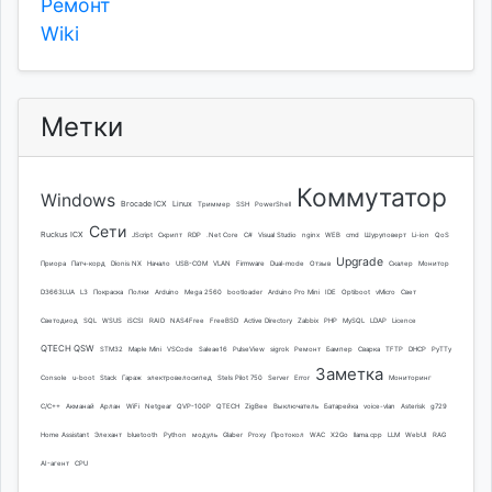
Ремонт
Wiki
Метки
Коммутатор
Windows
Brocade ICX
Linux
Триммер
SSH
PowerShell
Сети
Ruckus ICX
JScript
Скрипт
RDP
.Net Core
C#
Visual Studio
nginx
WEB
cmd
Шуруповерт
Li-ion
QoS
Upgrade
Приора
Патч-корд
Dionis NX
Начало
USB-COM
VLAN
Firmware
Dual-mode
Отзыв
Скалер
Монитор
D3663LUA
L3
Покраска
Полки
Arduino
Mega 2560
bootloader
Arduino Pro Mini
IDE
Optiboot
vMicro
Свет
Светодиод
SQL
WSUS
iSCSI
RAID
NAS4Free
FreeBSD
Active Directory
Zabbix
PHP
MySQL
LDAP
Licence
QTECH QSW
STM32
Maple Mini
VSCode
Saleae16
PulseView
sigrok
Ремонт
Бампер
Сварка
TFTP
DHCP
PyTTy
Заметка
Console
u-boot
Stack
Гараж
электровелосипед
Stels Pilot 750
Server
Error
Мониторинг
C/C++
Акманай
Арлан
WiFi
Netgear
QVP-100P
QTECH
ZigBee
Выключатель
Батарейка
voice-vlan
Asterisk
g729
Home Assistant
Элехант
bluetooth
Python
модуль
Glaber
Proxy
Протокол
WAC
X2Go
llama.cpp
LLM
WebUI
RAG
AI-агент
CPU