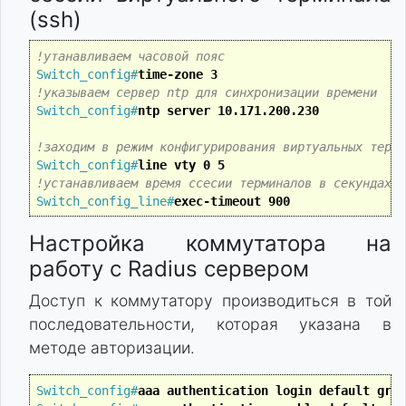
(ssh)
!утанавливаем часовой пояс
Switch_config#
time-zone 3 
!указываем сервер ntp для синхронизации времени
Switch_config#
ntp server 10.171.200.230
!заходим в режим конфигурирования виртуальных терми
Switch_config#
line vty 0 5
!устанавливаем время ссесии терминалов в секундах
Switch_config_line#
exec-timeout 900
Настройка коммутатора на
работу с Radius сервером
Доступ к коммутатору производиться в той
последовательности, которая указана в
методе авторизации.
Switch_config#
aaa authentication login default grou