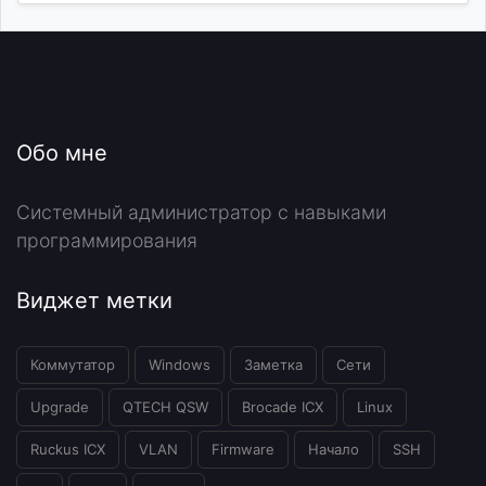
Обо мне
Системный администратор с навыками
программирования
Виджет метки
Коммутатор
Windows
Заметка
Сети
Upgrade
QTECH QSW
Brocade ICX
Linux
Ruckus ICX
VLAN
Firmware
Начало
SSH