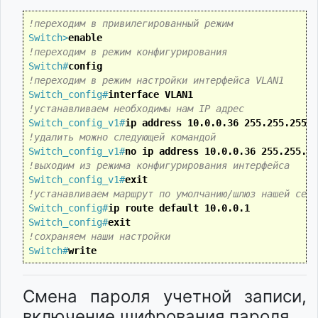
!переходим в привилегированный режим
Switch>
enable
!переходим в режим конфигурирования
Switch#
config
!переходим в режим настройки интерфейса VLAN1
Switch_config#
interface VLAN1
!устанавливаем необходимы нам IP адрес
Switch_config_v1#
ip address 10.0.0.36 255.255.255.0
!удалить можно следующей командой
Switch_config_v1#
no ip address 10.0.0.36 255.255.25
!выходим из режима конфигурирования интерфейса 
Switch_config_v1#
exit
!устанавливаем маршрут по умолчанию/шлюз нашей сети
Switch_config#
ip route default 10.0.0.1
Switch_config#
exit
!сохраняем наши настройки
Switch#
write
Смена пароля учетной записи,
включение шифрования пароля