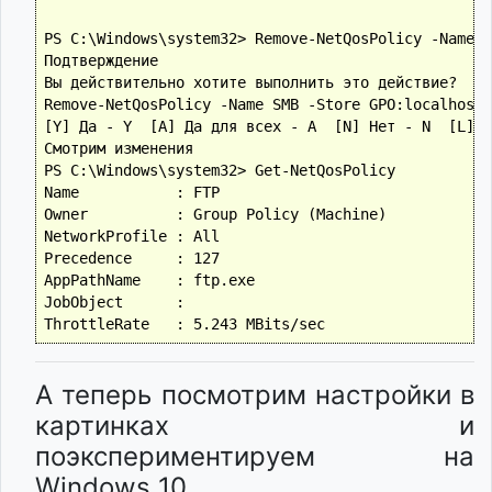
PS C:\Windows\system32> Remove-NetQosPolicy -Name "
Подтверждение

Вы действительно хотите выполнить это действие?

Remove-NetQosPolicy -Name SMB -Store GPO:localhost

[Y] Да - Y  [A] Да для всех - A  [N] Нет - N  [L] Н
Смотрим изменения

PS C:\Windows\system32> Get-NetQosPolicy

Name           : FTP

Owner          : Group Policy (Machine)

NetworkProfile : All

Precedence     : 127

AppPathName    : ftp.exe

JobObject      :

А теперь посмотрим настройки в
картинках и
поэкспериментируем на
Windows 10.