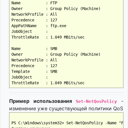
Name           : FTP

Owner          : Group Policy (Machine)

NetworkProfile : All

Precedence     : 127

AppPathName    : ftp.exe

JobObject      :

ThrottleRate   : 1.049 MBits/sec

Name           : SMB

Owner          : Group Policy (Machine)

NetworkProfile : All

Precedence     : 127

Template       : SMB

JobObject      :

Пример использования
-
Set-NetQosPolicy
изменение уже существующей политики QoS
PS C:\Windows\system32> Set-NetQosPolicy -Name "FTP