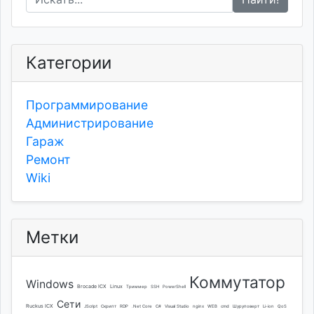
Категории
Программирование
Администрирование
Гараж
Ремонт
Wiki
Метки
Коммутатор
Windows
Brocade ICX
Linux
Триммер
SSH
PowerShell
Сети
Ruckus ICX
JScript
Скрипт
RDP
.Net Core
C#
Visual Studio
nginx
WEB
cmd
Шуруповерт
Li-ion
QoS