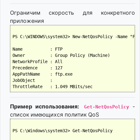
Ограничим скорость для конкретного
приложения
PS C:\WINDOWS\system32> New-NetQosPolicy -Name "FTP
Name           : FTP

Owner          : Group Policy (Machine)

NetworkProfile : All

Precedence     : 127

AppPathName    : ftp.exe

JobObject      :

Пример использования:
-
Get-NetQosPolicy
список имеющихся политик QoS
PS C:\Windows\system32> Get-NetQosPolicy
