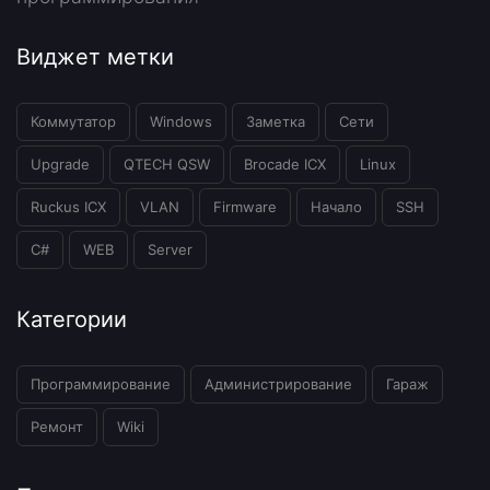
Виджет метки
Коммутатор
Windows
Заметка
Сети
Upgrade
QTECH QSW
Brocade ICX
Linux
Ruckus ICX
VLAN
Firmware
Начало
SSH
C#
WEB
Server
Категории
Программирование
Администрирование
Гараж
Ремонт
Wiki