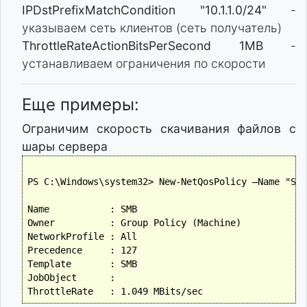
IPDstPrefixMatchCondition "10.1.1.0/24"
-
указываем сеть клиентов (сеть получатель)
ThrottleRateActionBitsPerSecond 1MB
-
устанавливаем ограничения по скорости
Еще примеры:
Ограничим скорость скачивания файлов с
шары сервера
PS C:\Windows\system32> New-NetQosPolicy –Name "SMB
Name           : SMB

Owner          : Group Policy (Machine)

NetworkProfile : All

Precedence     : 127

Template       : SMB

JobObject      :
