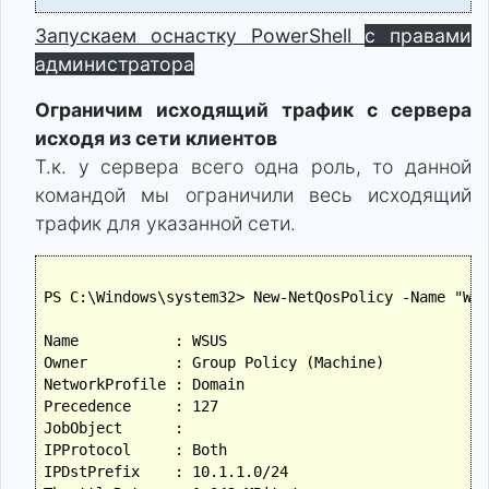
Запускаем оснастку PowerShell
с правами
администратора
Ограничим исходящий трафик с сервера
исходя из сети клиентов
Т.к. у сервера всего одна роль, то данной
командой мы ограничили весь исходящий
трафик для указанной сети.
PS C:\Windows\system32> New-NetQosPolicy -Name "WSU
Name           : WSUS

Owner          : Group Policy (Machine)

NetworkProfile : Domain

Precedence     : 127

JobObject      :

IPProtocol     : Both

IPDstPrefix    : 10.1.1.0/24
