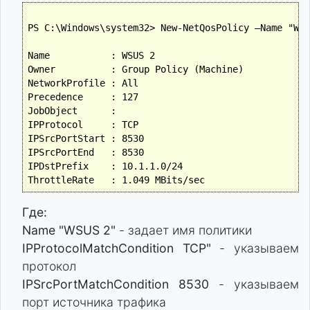
PS C:\Windows\system32> New-NetQosPolicy –Name "WSU
Name           : WSUS 2

Owner          : Group Policy (Machine)

NetworkProfile : All

Precedence     : 127

JobObject      :

IPProtocol     : TCP

IPSrcPortStart : 8530

IPSrcPortEnd   : 8530

IPDstPrefix    : 10.1.1.0/24

Где:
Name "WSUS 2"
- задает имя политики
IPProtocolMatchCondition TCP"
- указываем
протокол
IPSrcPortMatchCondition 8530
- указываем
порт источника трафика