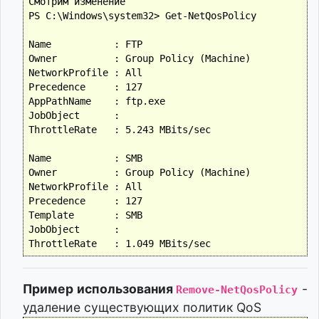
Смотрим изменение

PS C:\Windows\system32> Get-NetQosPolicy

Name           : FTP

Owner          : Group Policy (Machine)

NetworkProfile : All

Precedence     : 127

AppPathName    : ftp.exe

JobObject      :

ThrottleRate   : 5.243 MBits/sec

Name           : SMB

Owner          : Group Policy (Machine)

NetworkProfile : All

Precedence     : 127

Template       : SMB

JobObject      :

Пример использования
-
Remove-NetQosPolicy
удаление существующих политик QoS