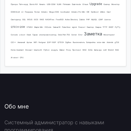
Upgrade
Приора
Патч-корд
Dionis NX
Начало
USB-COM
VLAN
Firmware
Dual-mode
Отзыв
Скалер
Монитор
D3663LUA
L3
Покраска
Полки
Arduino
Mega 2560
bootloader
Arduino Pro Mini
IDE
Optiboot
vMicro
Свет
Светодиод
SQL
WSUS
iSCSI
RAID
NAS4Free
FreeBSD
Active Directory
Zabbix
PHP
MySQL
LDAP
Licence
QTECH QSW
STM32
Maple Mini
VSCode
Saleae16
PulseView
sigrok
Ремонт
Бампер
Сварка
TFTP
DHCP
PyTTy
Заметка
Console
u-boot
Stack
Гараж
электровелосипед
Stels Pilot 750
Server
Error
Мониторинг
C/C++
Акманай
Арлан
WiFi
Netgear
QVP-100P
QTECH
ZigBee
Выключатель
Батарейка
voice-vlan
Asterisk
g729
Home Assistant
Элехант
bluetooth
Python
модуль
Glaber
Proxy
Протокол
WAC
X2Go
llama.cpp
LLM
WebUI
RAG
AI-агент
CPU
Обо мне
Системный администратор с навыками
программирования