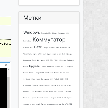
Метки
Windows
Brocade ICX
Linux
Триммер
SSH
Коммутатор
PowerShell
bionic_all.deb

Сети
Ruckus ICX
JScript
Скрипт
RDP
.Net Core
C#
Visual Studio
nginx
WEB
cmd
Шуруповерт
Li-ion
QoS
Приора
Патч-корд
Dionis NX
Начало
USB-COM
VLAN
Firmware
Dual-mode
Upgrade
Отзыв
Скалер
Монитор
D3663LUA
L3
Покраска
Полки
Arduino
Mega 2560
bootloader
Arduino Pro Mini
IDE
Optiboot
vMicro
Свет
Светодиод
SQL
WSUS
iSCSI
RAID
NAS4Free
FreeBSD
Active Directory
Zabbix
PHP
MySQL
LDAP
QTECH QSW
Licence
STM32
Maple Mini
VSCode
Saleae16
PulseView
sigrok
Ремонт
Бампер
Сварка
TFTP
DHCP
PyTTy
Console
u-boot
Stack
Гараж
электровелосипед
Stels Pilot 750