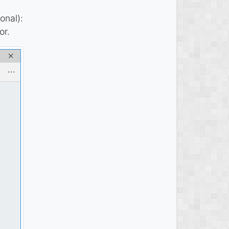
onal):
or.