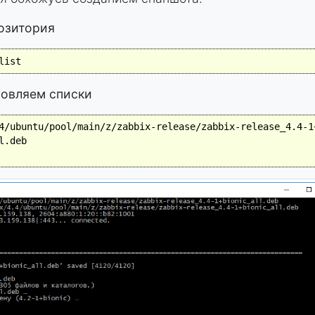
позитория
list
новляем списки
4/ubuntu/pool/main/z/zabbix-release/zabbix-release_4.4-1+
.deb
