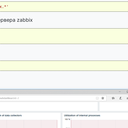
x.*'
рвера zabbix