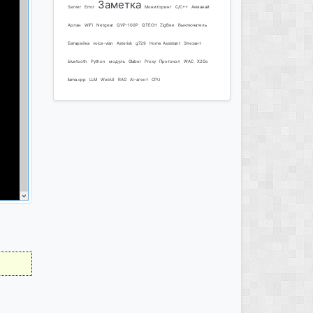
Заметка
Server
Error
Мониторинг
C/C++
Акманай
Арлан
WiFi
Netgear
QVP-100P
QTECH
ZigBee
Выключатель
Батарейка
voice-vlan
Asterisk
g729
Home Assistant
Элехант
bluetooth
Python
модуль
Glaber
Proxy
Протокол
WAC
X2Go
llama.cpp
LLM
WebUI
RAG
AI-агент
CPU